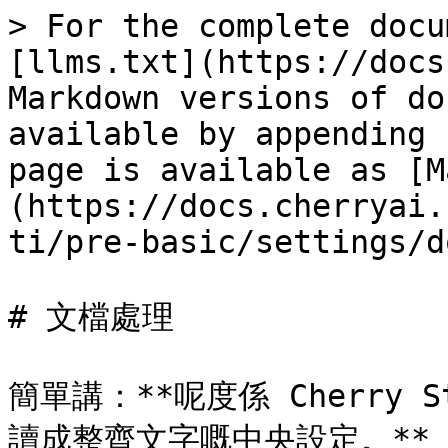
> For the complete docu
[llms.txt](https://docs
Markdown versions of do
available by appending 
page is available as [M
(https://docs.cherryai.
ti/pre-basic/settings/d
# 文檔處理

簡單講：**呢度係 Cherry S
讀成整齊文字嘅中央設定。**
