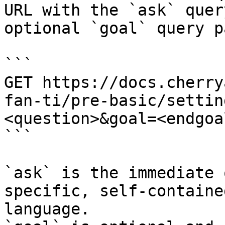
URL with the `ask` quer
optional `goal` query p
```

GET https://docs.cherry
fan-ti/pre-basic/settin
<question>&goal=<endgoal
```

`ask` is the immediate 
specific, self-containe
language.
