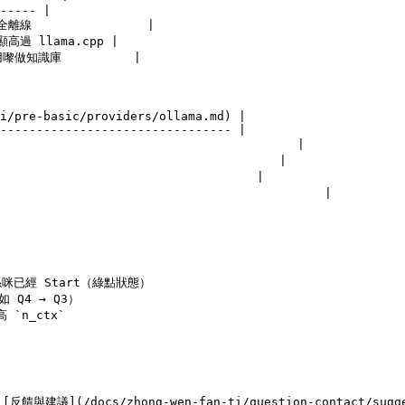
----- |

                |

高過 llama.cpp |

嚟做知識庫          |

i/pre-basic/providers/ollama.md) |

-------------------------------- |

                                      |

                                    |

                                  |

                                       |

 係咪已經 Start（綠點狀態）

4 → Q3）

`n_ctx`

/docs/zhong-wen-fan-ti/question-contact/sugg