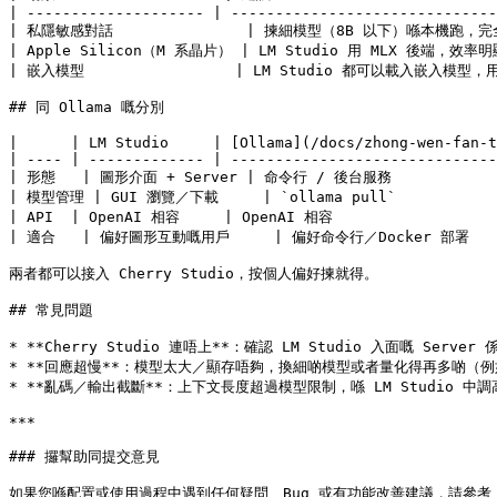
| -------------------- | ------------------------------
| 私隱敏感對話               | 揀細模型（8B 以下）喺本機跑，完全離線
| Apple Silicon（M 系晶片） | LM Studio 用 MLX 後端，效率明顯
| 嵌入模型                 | LM Studio 都可以載入嵌入模型，用
## 同 Ollama 嘅分別

|      | LM Studio     | [Ollama](/docs/zhong-wen-fan-t
| ---- | ------------- | ------------------------------
| 形態   | 圖形介面 + Server | 命令行 / 後台服務               
| 模型管理 | GUI 瀏覽／下載     | `ollama pull`              
| API  | OpenAI 相容     | OpenAI 相容                    
| 適合   | 偏好圖形互動嘅用戶     | 偏好命令行／Docker 部署         
兩者都可以接入 Cherry Studio，按個人偏好揀就得。

## 常見問題

* **Cherry Studio 連唔上**：確認 LM Studio 入面嘅 Server
* **回應超慢**：模型太大／顯存唔夠，換細啲模型或者量化得再多啲（例如 Q
* **亂碼／輸出截斷**：上下文長度超過模型限制，喺 LM Studio 中調高 
***

### 攞幫助同提交意見

如果您喺配置或使用過程中遇到任何疑問、Bug 或有功能改善建議，請參考 [反饋與建議](