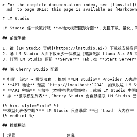
> For the complete documentation index, see [llms.txt](
`.md` to page URLs; this page is available as [Markdown
# LM Studio

LM Studio 係一款流行嘅 **本地大模型圖形介面**，支援下載、量化，
## 前置準備

1. 從 [LM Studio 官網](https://lmstudio.ai/) 下載並安裝客戶
2. 喺 LM Studio 入面下載至少一個模型（建議先試 Llama 3.x 8B 或
3. 打開 LM Studio 頂部 **Server** Tab，撳 **Start Server
## 喺 Cherry Studio 配置

* 打開 `設定 → 模型服務`，搵到 **LM Studio** Provider 入去詳
* **API 地址** 預設 `http://localhost:1234`，如果改咗 LM 
* **API 密鑰** 可留空（本機推理無需鑑權），或喺 LM Studio 中
* 撳 **獲取模型列表**，Cherry Studio 會自動攞取 LM Studio 
{% hint style="info" %}

**模型列表係空嘅？** LM Studio 只會暴露 **已 `Load` 入內存
{% endhint %}

## 推薦用法

| 場景                   | 建議                          