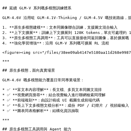
## 延續 GLM-V 系列嘅多模態訓練體系

GLM-4.6V 沿用咗 GLM-4.1V-Thinking / GLM-4.5V 嘅技術
1. **原生多模態建模**：文本同圖像聯合訓練，支援圖文混合輸入

2. **上下文擴展**：訓練上下文擴展到 128K tokens，單次可處理約 
3. **原生多模態工具調用**：工具可以直接接收同返回圖像，基於擴展嘅 M
4. **強化學習增強**：沿用 GLM-V 系列嘅可擴展 RL 流程

<figure><img src="/files/38ee09ab4147e5180aa11d268e9987
***

## 原生多模態，面向真實場景

GLM-4.6V 嘅多模態能力覆蓋日常同專業場景：

* ✅ **富文本內容理解**：長文檔、多頁文本同圖文混排

* ✅ **視覺網頁搜尋**：結合視覺輸入進行聯網檢索同理解

* ✅ **前端複刻**：由設計稿或 UI 截圖生成前端代碼

* ✅ **長上下文多模態文檔分析**：成份 PDF / 幻燈片 / 視頻級輸入

* ✅ **圖表同表格解析**：結構化資訊抽取

***

## 原生多模態工具調用與 Agent 能力
