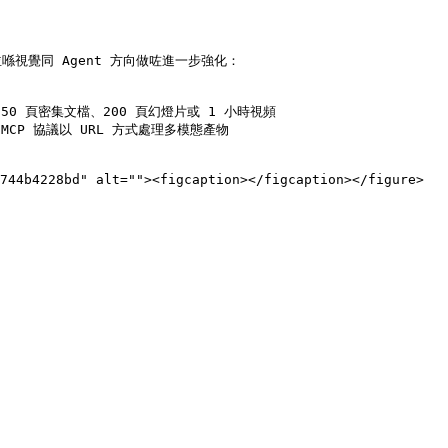
路線，並喺視覺同 Agent 方向做咗進一步強化：

150 頁密集文檔、200 頁幻燈片或 1 小時視頻

CP 協議以 URL 方式處理多模態產物

744b4228bd" alt=""><figcaption></figcaption></figure>
