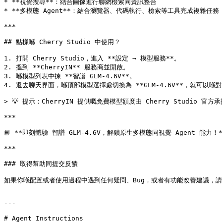
* **視覺搜尋**：結合圖像進行聯網檢索同資訊整合

* **多模態 Agent**：結合瀏覽器、代碼執行、檢索等工具完成複雜任務

***

## 點樣喺 Cherry Studio 中使用？

1. 打開 Cherry Studio，進入 **設定 → 模型服務**。

2. 搵到 **CherryIN** 服務商並開啟。

3. 喺模型列表中揀 **智譜 GLM-4.6V**。

4. 返去聊天界面，喺頂部模型選擇處切換為 **GLM-4.6V**，就可以
> 💡 提示：CherryIN 提供嘅免費模型額度由 Cherry Studio
***

📘 **即刻體驗 智譜 GLM-4.6V，解鎖原生多模態同視覺 Agent 能力！**
***

### 取得幫助同提交反饋

如果你喺配置或者使用過程中遇到任何疑問、Bug，或者有功能改善建議，請參考 [反饋與建
---

# Agent Instructions
