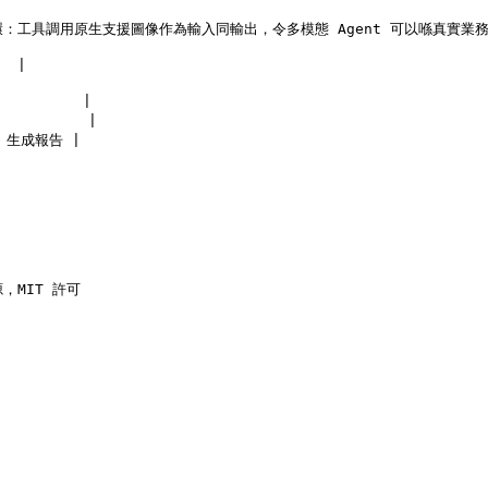
嘅閉環：工具調用原生支援圖像作為輸入同輸出，令多模態 Agent 可以喺真實業務
 |

       |

        |

 生成報告 |

源，MIT 許可
