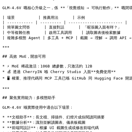
GLM-4.6V 嘅核心升級之一，係 **「視覺感知 → 可執行動作」** 
| 場景          | 推薦用法      | 示例                     
| ----------- | --------- | ----------------------- |

| 簡單圖文問答      | 直接對話      | 「呢張圖入面有咩？」       
| 中等複雜任務      | 啟用工具調用    | 讀取圖表後檢索數據       
| 複雜多模態 Agent | 多工具 + MCP | 截圖 → 理解 → 調用 API →
***

## 高效 MoE，開放可用

* ⚡ MoE 稀疏激活：106B 總參數，只激活約 12B

* 💰 透過 CherryIN 喺 Cherry Studio 入面**免費使用**

* 🖥️ 權重、推理代碼同 MCP 工具已喺 GitHub 同 Hugging Face 開
***

## 聚焦實用能力：多模態助手

GLM-4.6V 喺實際使用中適合以下場景：

* **文檔助手**：長文檔、掃描件、幻燈片成份閱讀同摘要

* **數據分析**：識別並解讀圖表、儀表板截圖

* **前端同設計**：根據 UI 截圖生成或修改前端代碼
