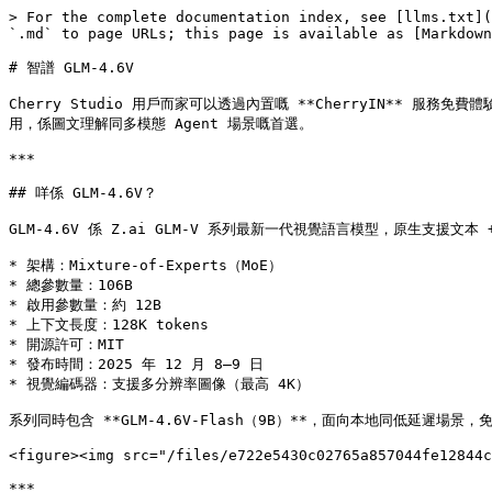
> For the complete documentation index, see [llms.txt](
`.md` to page URLs; this page is available as [Markdown
# 智譜 GLM-4.6V

Cherry Studio 用戶而家可以透過內置嘅 **CherryIN** 服務免費
用，係圖文理解同多模態 Agent 場景嘅首選。

***

## 咩係 GLM-4.6V？

GLM-4.6V 係 Z.ai GLM-V 系列最新一代視覺語言模型，原生支援文
* 架構：Mixture-of-Experts（MoE）

* 總參數量：106B

* 啟用參數量：約 12B

* 上下文長度：128K tokens

* 開源許可：MIT

* 發布時間：2025 年 12 月 8–9 日

* 視覺編碼器：支援多分辨率圖像（最高 4K）

系列同時包含 **GLM-4.6V-Flash（9B）**，面向本地同低延遲場景，
<figure><img src="/files/e722e5430c02765a857044fe12844c
***
