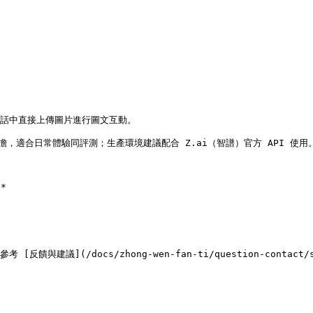
喺對話中直接上傳圖片進行圖文互動。

 官方承擔，適合日常體驗同評測；生產環境建議配合 Z.ai（智譜）官方 API 使用。


議](/docs/zhong-wen-fan-ti/question-contact/s