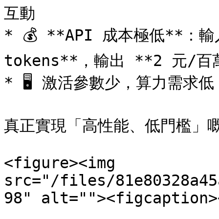
互動

* 💰 **API 成本極低**：輸
tokens**，輸出 **2 元/百萬
* 🖥️ 激活參數少，算力需
真正實現「高性能、低門檻」嘅 
<figure><img 
src="/files/81e80328a45
98" alt=""><figcaption>