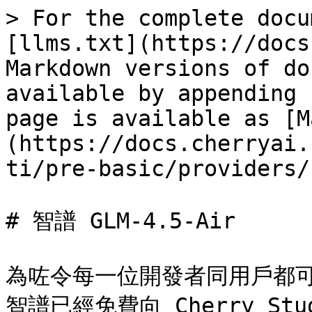
> For the complete docu
[llms.txt](https://docs
Markdown versions of do
available by appending 
page is available as [M
(https://docs.cherryai.
ti/pre-basic/providers/
# 智譜 GLM-4.5-Air

為咗令每一位開發者同用戶都可
智譜已經免費向 Cherry Stud