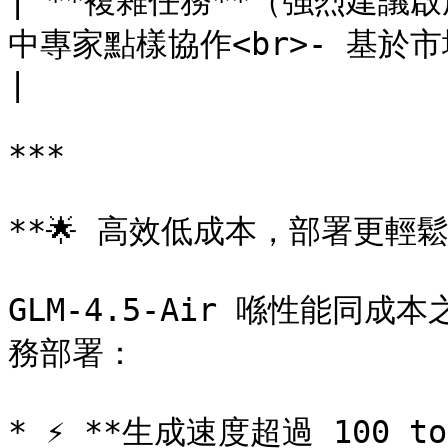
| **複雜任務**（強烈建議啟用
中專家點樣協作<br>- 基於市
|

***

**🌟 高效低成本，部署更輕鬆*
GLM-4.5-Air 喺性能
務部署：

* ⚡ **生成速度超過 100 