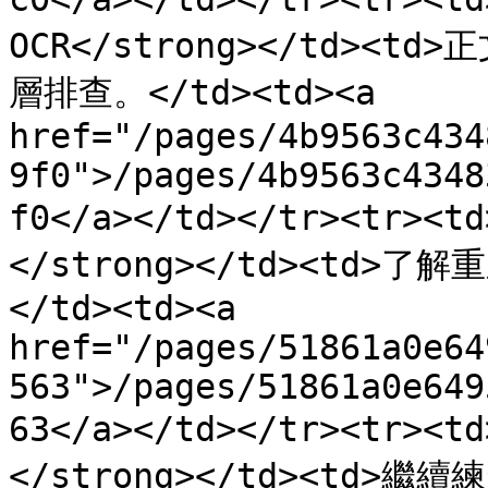
OCR</strong></td>
層排查。</td><td><a 
href="/pages/4b9563c434
9f0">/pages/4b9563c4348
f0</a></td></tr><tr>
</strong></td><td
</td><td><a 
href="/pages/51861a0e64
563">/pages/51861a0e649
63</a></td></tr><tr>
</strong></td><td>