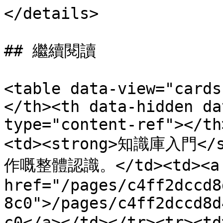
</details>

## 繼續閱讀

<table data-view="cards
</th><th data-hidden da
type="content-ref"></th
<td><strong>知識庫入門</
作嘅整體認識。</td><td><a 
href="/pages/c4ff2dccd8
8c0">/pages/c4ff2dccd8d
c0</a></td></tr><tr><