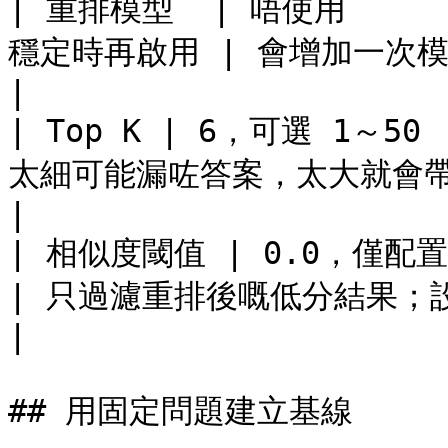
| 重排模型  | 唔使用    
穩定時再啟用 | 會增加一次模型評分同等待時間        
|

| Top K | 6，可選 1～50  
太細可能漏咗答案，太大就會帶嚟更多噪聲同
|

| 相似度閾值 | 0.0，僅配置重排後顯示
| 只過濾重排後嘅低分結果；設得太高可能
|

## 用固定問題建立基線
