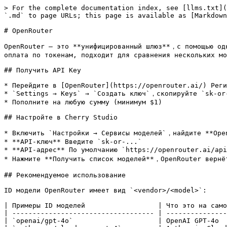
> For the complete documentation index, see [llms.txt](
`.md` to page URLs; this page is available as [Markdown
# OpenRouter

OpenRouter — это **унифицированный шлюз**，с помощью одн
оплата по токенам, подходит для сравнения нескольких мо
## Получить API Key

* Перейдите в [OpenRouter](https://openrouter.ai/) Реги
* `Settings → Keys` → `Создать ключ`，скопируйте `sk-or-
* Пополните на любую сумму (минимум $1)

## Настройте в Cherry Studio

* Включить `Настройки → Сервисы моделей`，найдите **Open
* **API-ключ** Введите `sk-or-...`

* **API-адрес** По умолчанию `https://openrouter.ai/api
* Нажмите **Получить список моделей**，OpenRouter вернёт
## Рекомендуемое использование

ID модели OpenRouter имеет вид `<vendor>/<model>`:

| Примеры ID моделей                  | Что это на само
| ----------------------------------- | ---------------
| `openai/gpt-4o`                     | OpenAI GPT-4o  