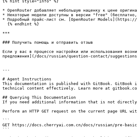
{% hint style="info" %}

* OpenRouter добавляет небольшую наценку к цене оригина
* Некоторые модели доступны в версии "free" (бесплатно,
* Подробный прайс-лист см. [OpenRouter Models](https://
  {% endhint %}

***

### Получить помощь и отправить отзыв

Если у вас в процессе настройки или использования возни
предложения](/docs/russian/question-contact/suggestions
---

# Agent Instructions

This documentation is published with GitBook. GitBook i
technical content effectively. Learn more at gitbook.co
## Querying This Documentation

If you need additional information that is not directly
Perform an HTTP GET request on the current page URL wit
```

GET https://docs.cherryai.com.cn/docs/russian/pre-basic
```
