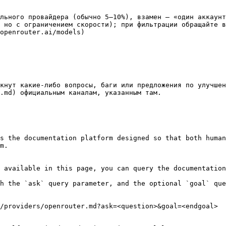
льного провайдера (обычно 5–10%), взамен — «один аккаунт
 но с ограничением скорости); при фильтрации обращайте в
openrouter.ai/models)

кнут какие-либо вопросы, баги или предложения по улучшен
.md) официальным каналам, указанным там.

s the documentation platform designed so that both human
m.

 available in this page, you can query the documentation
h the `ask` query parameter, and the optional `goal` que
/providers/openrouter.md?ask=<question>&goal=<endgoal>
