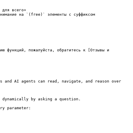
 для всего»

нимание на `(free)` элементы с суффиксом

ию функций, пожалуйста, обратитесь к [Отзывы и 
s and AI agents can read, navigate, and reason over 
 dynamically by asking a question.

ry parameter:
