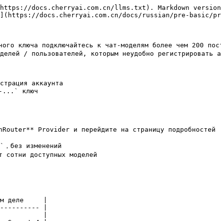
https://docs.cherryai.com.cn/llms.txt). Markdown version
](https://docs.cherryai.com.cn/docs/russian/pre-basic/pr
ого ключа подключайтесь к чат-моделям более чем 200 пост
делей / пользователей, которым неудобно регистрировать а
страция аккаунта

...` ключ

Router** Provider и перейдите на страницу подробностей

`，без изменений

 сотни доступных моделей

м деле     |

---------- |

           |
