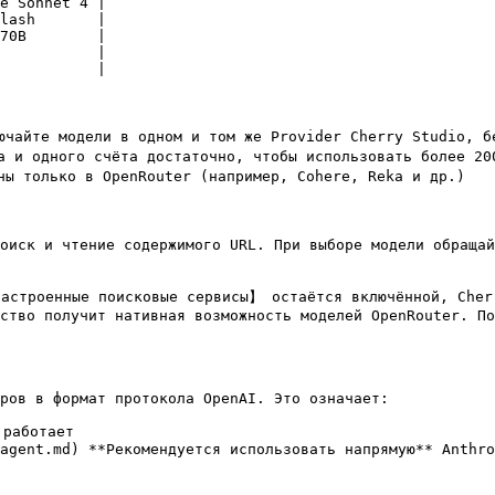
e Sonnet 4 |

lash       |

70B        |

           |

           |

чайте модели в одном и том же Provider Cherry Studio, бе
 и одного счёта достаточно, чтобы использовать более 200
ы только в OpenRouter (например, Cohere, Reka и др.)

оиск и чтение содержимого URL. При выборе модели обращайте
троенные поисковые сервисы】 остаётся включённой, Cherry
ство получит нативная возможность моделей OpenRouter. По
ров в формат протокола OpenAI. Это означает:

работает

/agent.md) **Рекомендуется использовать напрямую** Anthro