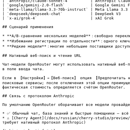
| `anthropic/claude-sonnet-4`         | Anthropic Claud
| `google/gemini-2.0-flash`           | Google Gemini F
| `meta-llama/llama-3.3-70b-instruct` | Meta Llama 3.3 
| `deepseek/deepseek-chat`            | DeepSeek V3    
| `x-ai/grok-4`                       | xAI Grok       
## Сценарий применения

* **A/B-сравнение нескольких моделей**：свободно переклю
* **Избежание регистрации по отдельности**：одного ключа
* **Редкие модели**：многие небольшие поставщики доступн
## Нативный веб-поиск и чтение URL

Чат-модели OpenRouter могут использовать нативный веб-п
в поле ввода чата.

Если в 【Настройки】→【Веб-поиск】 опция 【Предпочитать нас
поисковые сервисы; после отключения этой опции преимуще
фактическая стоимость определяется счётом OpenRouter.

## Связь с протоколом Anthropic

По умолчанию OpenRouter оборачивает все модели провайде
* ✅ Обычный чат, база знаний и быстрые помощники — всё 
* ⚠️ [Cherry Agent](/docs/russian/cherry-studio/preview
требует нативный протокол Anthropic)
