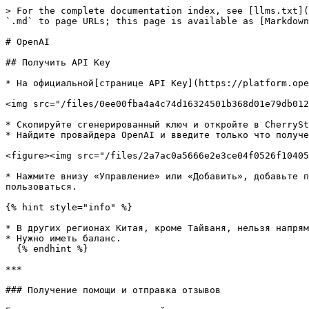
> For the complete documentation index, see [llms.txt](
`.md` to page URLs; this page is available as [Markdown
# OpenAI

## Получить API Key

* На официальной[странице API Key](https://platform.ope
<img src="/files/0ee00fba4a4c74d16324501b368d01e79db012
* Скопируйте сгенерированный ключ и откройте в CherrySt
* Найдите провайдера OpenAI и введите только что получе
<figure><img src="/files/2a7ac0a5666e2e3ce04f0526f10405
* Нажмите внизу «Управление» или «Добавить», добавьте п
пользоваться.

{% hint style="info" %}

* В других регионах Китая, кроме Тайваня, нельзя напрям
* Нужно иметь баланс.

  {% endhint %}

***

### Получение помощи и отправка отзывов
