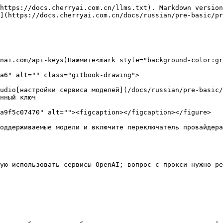
https://docs.cherryai.com.cn/llms.txt). Markdown version
](https://docs.cherryai.com.cn/docs/russian/pre-basic/pr
nai.com/api-keys)Нажмите<mark style="background-color:gr
a6" alt="" class="gitbook-drawing">

udio[настройки сервиса моделей](/docs/russian/pre-basic/
нный ключ

a9f5c07470" alt=""><figcaption></figcaption></figure>

оддерживаемые модели и включите переключатель провайдера
ую использовать сервисы OpenAI; вопрос с прокси нужно ре