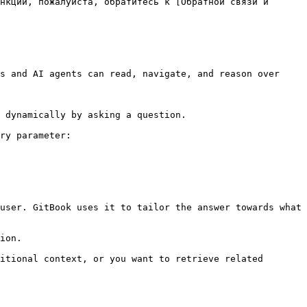
нкций, пожалуйста, обратитесь к [Обратной связи и 
s and AI agents can read, navigate, and reason over 
 dynamically by asking a question.

ry parameter:

user. GitBook uses it to tailor the answer towards what 
ion.

itional context, or you want to retrieve related 