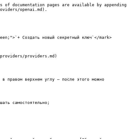
s of documentation pages are available by appending 
oviders/openai.md).

een;">`+ Создать новый секретный ключ`</mark>

providers/providers.md)

 в правом верхнем углу — после этого можно 
шать самостоятельно;
