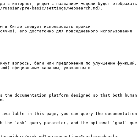
да в интернет, рядом с названием модели будет отображать
/russian/pre-basic/settings/websearch.md).

м в Китае следует использовать прокси

сячно), его достаточно для повседневного использования

кнут вопросы, баги или предложения по улучшению функций,
.md) официальным каналам, указанным в

s the documentation platform designed so that both human
m.

 available in this page, you can query the documentation
h the `ask` query parameter, and the optional `goal` que
/providers/grok.md?ask=<question>&goal=<endgoal>
