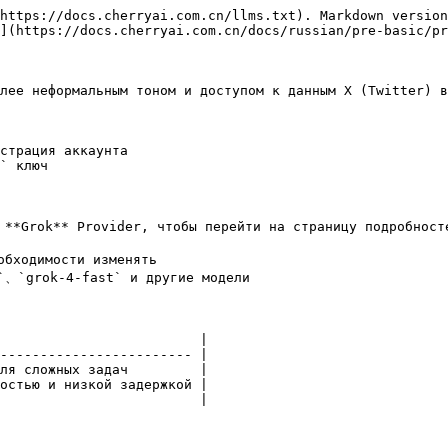
https://docs.cherryai.com.cn/llms.txt). Markdown version
](https://docs.cherryai.com.cn/docs/russian/pre-basic/pr
лее неформальным тоном и доступом к данным X (Twitter) в
страция аккаунта

` ключ

**Grok** Provider, чтобы перейти на страницу подробносте
бходимости изменять

`、`grok-4-fast` и другие модели

                         |

------------------------ |

ля сложных задач         |

остью и низкой задержкой |

                         |
