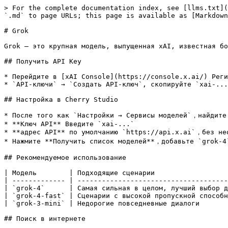
> For the complete documentation index, see [llms.txt](
`.md` to page URLs; this page is available as [Markdown
# Grok

Grok — это крупная модель, выпущенная xAI, известная бо
## Получить API Key

* Перейдите в [xAI Console](https://console.x.ai/) Реги
* `API-ключи` → `Создать API-ключ`, скопируйте `xai-...
## Настройка в Cherry Studio

* После того как `Настройки → Сервисы моделей`，найдите 
* **Ключ API** Введите `xai-...`

* **адрес API** по умолчанию `https://api.x.ai`，без нео
* Нажмите **Получить список моделей**，добавьте `grok-4
## Рекомендуемое использование

| Модель        | Подходящие сценарии                  
| ------------- | -------------------------------------
| `grok-4`      | Самая сильная в целом, лучший выбор д
| `grok-4-fast` | Сценарии с высокой пропускной способн
| `grok-3-mini` | Недорогие повседневные диалоги       
## Поиск в интернете
