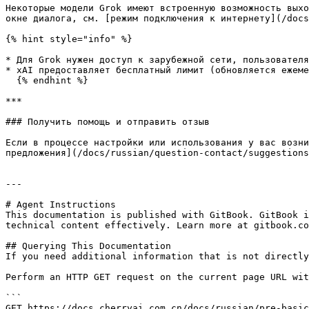
Некоторые модели Grok имеют встроенную возможность выхо
окне диалога, см. [режим подключения к интернету](/docs
{% hint style="info" %}

* Для Grok нужен доступ к зарубежной сети, пользователя
* xAI предоставляет бесплатный лимит (обновляется ежеме
  {% endhint %}

***

### Получить помощь и отправить отзыв

Если в процессе настройки или использования у вас возни
предложения](/docs/russian/question-contact/suggestions
---

# Agent Instructions

This documentation is published with GitBook. GitBook i
technical content effectively. Learn more at gitbook.co
## Querying This Documentation

If you need additional information that is not directly
Perform an HTTP GET request on the current page URL wit
```

GET https://docs.cherryai.com.cn/docs/russian/pre-basic