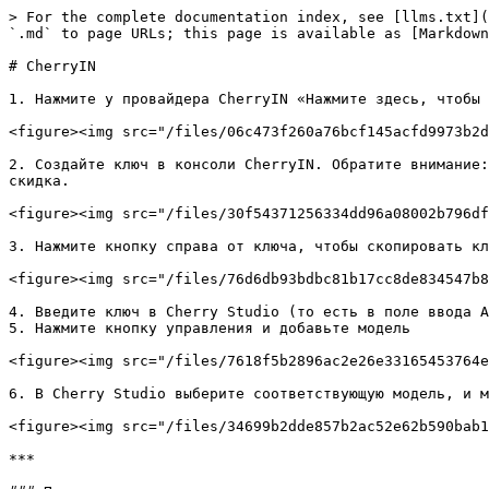
> For the complete documentation index, see [llms.txt](
`.md` to page URLs; this page is available as [Markdown
# CherryIN

1. Нажмите у провайдера CherryIN «Нажмите здесь, чтобы 
<figure><img src="/files/06c473f260a76bcf145acfd9973b2d
2. Создайте ключ в консоли CherryIN. Обратите внимание:
скидка.

<figure><img src="/files/30f54371256334dd96a08002b796df
3. Нажмите кнопку справа от ключа, чтобы скопировать кл
<figure><img src="/files/76d6db93bdbc81b17cc8de834547b8
4. Введите ключ в Cherry Studio (то есть в поле ввода A
5. Нажмите кнопку управления и добавьте модель

<figure><img src="/files/7618f5b2896ac2e26e33165453764e
6. В Cherry Studio выберите соответствующую модель, и м
<figure><img src="/files/34699b2dde857b2ac52e62b590bab1
***
