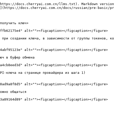
https://docs.cherryai.com.cn/llms.txt). Markdown version
](https://docs.cherryai.com.cn/docs/russian/pre-basic/pr
получить ключ»

ffb62175e4" alt=""><figcaption></figcaption></figure>

 при создании ключа, в зависимости от группы токенов, ко
4abf95123e" alt=""><figcaption></figcaption></figure>

юч в буфер обмена

a4cb8eed3d" alt=""><figcaption></figcaption></figure>

PI-ключа на странице провайдера из шага 1)

0ad9a8f8d5" alt=""><figcaption></figcaption></figure>

ожно общаться

3a89164d89" alt=""><figcaption></figcaption></figure>
