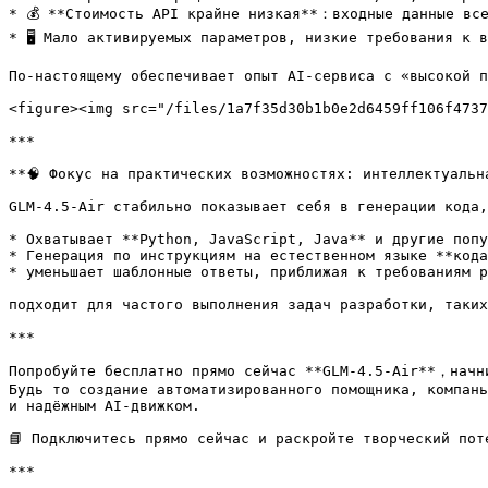
* 💰 **Стоимость API крайне низкая**：входные данные все
* 🖥️ Мало активируемых параметров, низкие требования к 
По-настоящему обеспечивает опыт AI-сервиса с «высокой п
<figure><img src="/files/1a7f35d30b1b0e2d6459ff106f4737
***

**🧠 Фокус на практических возможностях: интеллектуальна
GLM-4.5-Air стабильно показывает себя в генерации кода,
* Охватывает **Python, JavaScript, Java** и другие попу
* Генерация по инструкциям на естественном языке **кода
* уменьшает шаблонные ответы, приближая к требованиям р
подходит для частого выполнения задач разработки, таких
***

Попробуйте бесплатно прямо сейчас **GLM-4.5-Air**，начни
Будь то создание автоматизированного помощника, компань
и надёжным AI-движком.

📘 Подключитесь прямо сейчас и раскройте творческий поте
***
