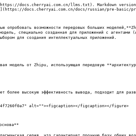
https://docs.cherryai.com.cn/llms.txt). Markdown version
](https://docs.cherryai.com.cn/docs/russian/pre-basic/pr
ью опробовать возможности передовых больших моделей,**Zh
одель, специально созданная для приложений с агентами (A
ыбором для создания интеллектуальных приложений.

вая модель от Zhipu, использующая передовую **архитектур
ет более высокую эффективность вывода, подходит для разв
4f7260f0a7" alt=""><figcaption></figcaption></figure>

снова**

лагманская серия, что гарантирует прочную базу общих воз