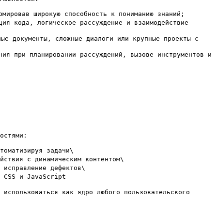
мировав широкую способность к пониманию знаний;

ия кода, логическое рассуждение и взаимодействие 
ые документы, сложные диалоги или крупные проекты с 
ия при планировании рассуждений, вызове инструментов и 
остями:

оматизируя задачи\

ствия с динамическим контентом\

исправление дефектов\

CSS и JavaScript

 использоваться как ядро любого пользовательского 