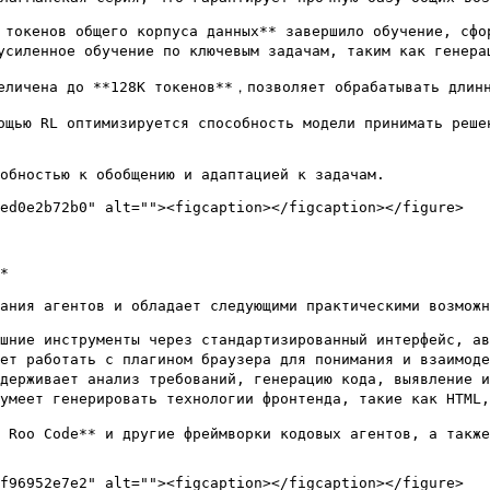
токенов общего корпуса данных** завершило обучение, сфор
силенное обучение по ключевым задачам, таким как генерац
еличена до **128K токенов**，позволяет обрабатывать длинн
щью RL оптимизируется способность модели принимать решен
обностью к обобщению и адаптацией к задачам.

ed0e2b72b0" alt=""><figcaption></figcaption></figure>

*

ания агентов и обладает следующими практическими возможн
ние инструменты через стандартизированный интерфейс, авт
т работать с плагином браузера для понимания и взаимодей
ерживает анализ требований, генерацию кода, выявление и 
меет генерировать технологии фронтенда, такие как HTML, 
 Roo Code** и другие фреймворки кодовых агентов, а также
f96952e7e2" alt=""><figcaption></figcaption></figure>
