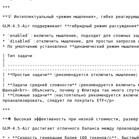
***

**💡 Интеллектуальный «режим мышления», гибко реагирующ
GLM-4.5-Air поддерживает **гибридный режим рассуждения*
* `enabled`：включить мышление, подходит для сложных зад
* `disabled`：отключить мышление, для простых запросов и
* По умолчанию установлено **динамический режим мышлени
| Тип задачи                                                       | Пример                                                                                       
|

| -----------------------------------------------------
------------------------------------------------------ 
| **Простые задачи**（рекомендуется отключить мышление）             | <p>- Узн
|

| **Задачи средней сложности**（рекомендуется включить 
Шанхай<br>- Объяснить, почему у Юпитера так много спутн
| **Сложные задачи**（настоятельно рекомендуется включи
проанализировать, следует ли покупать ETF</p>          
***

**🌟 Высокая эффективность при низкой стоимости, развёрт
GLM-4.5-Air достигает отличного баланса между производи
* ⚡ **Скорость генерации более 100 токенов/с**, быстрый