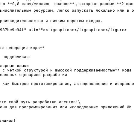
го **0,8 юаня/миллион токенов**，выходные данные **2 юаня
вычислительным ресурсам, легко запускать локально или в о
роизводительностью и низким порогом входа».

987be9e94f" alt=""><figcaption></figcaption></figure>

я генерация кода**

 поддерживая:

лярные языки

 с чёткой структурой и высокой поддерживаемостью** кода

еальных сценариев разработки

 как быстрое прототипирование, автодополнение и исправле
те свой путь разработки агентов!\

она для программирования или исследование приложений ИИ 
нциал!
