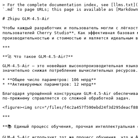
> For the complete documentation index, see [llms.txt](
`.md` to page URLs; this page is available as [Markdown
# Zhipu GLM-4.5-Air

Чтобы каждый разработчик и пользователь могли с лёгкост
пользователей Cherry Studio**。Как эффективная базовая м
производительностью и стоимостью и является идеальным в
***

**🚀 Что такое GLM-4.5-Air?**

GLM-4.5-Air — это новейшая высокопроизводительная языко
значительно снижая потребление вычислительных ресурсов.

* **Общее число параметров: 106 млрд**

* **Активируемых параметров: 12 млрд**

Благодаря упрощённой конструкции GLM-4.5-Air обеспечива
по-прежнему справляется со сложной обработкой задач.

<figure><img src="/files/f4c2a457f590ebd24f3d295deacf88
***

**📚 Единый процесс обучения, прочная интеллектуальная о
GLM-4.5-Air использует тот же процесс обучения, что и ф