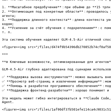
1. **Масштабное предобучение**：при объёме до **15 трлн 
2. **Оптимизация под конкретные области**：проводилось у
агента;

3. **Поддержка длинного контекста**：длина контекста ув
кодом;

4. **Усиление за счёт обучения с подкреплением**：с помо
т. п.

Эта система обучения наделяет GLM-4.5-Air отличной спос
<figure><img src="/files/d474f9b54396db270852b74cf0af50
***

**⚙️ Ключевые возможности, оптимизированные для агентов*
GLM-4.5-Air глубоко адаптирована под сценарии использов
✅ **Поддержка вызова инструментов**：можно вызывать внеш
✅ **Просмотр веб-страниц и извлечение информации**：може
✅ **Помощь в разработке программного обеспечения**：подд
✅ **Поддержка фронтенд-разработки**：хорошо понимает и у
Эта модель может гибко интегрироваться в **Claude Code,
Agent.

<figure><img src="/files/1af90df37b501efe114ca4c9031c51