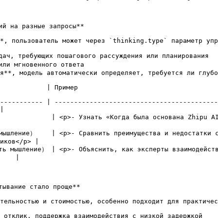
ий на разные запросы**

*, пользователь может через `thinking.type` параметр упр
ач, требующих пошагового рассуждения или планирования

ли мгновенного ответа

я**, модель автоматически определяет, требуется ли глубо
                                                           
----------- | ------------------------------------------
|

ать «Когда была основана Zhipu AI»<br>- Перевести «I love you» на китайский</p>
мышление）    | <p>- Сравнить преимущества и недостатки с
иков</p> |

ть мышление） | <p>- Объяснить, как эксперты взаимодейств
    |

ывание стало проще**

тельностью и стоимостью, особенно подходит для практичес
 отклик, поддержка взаимодействия с низкой задержкой
