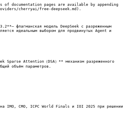
s of documentation pages are available by appending 
oviders/cherryai/free-deepseek.md).

3.2**— флагманская модель DeepSeek с разреженным 
ляется идеальным выбором для продвинутых Agent и 
eek Sparse Attention（DSA）** механизм разреженного 
бщий объём параметров.

на IMO, CMO, ICPC World Finals и IOI 2025 при решении 