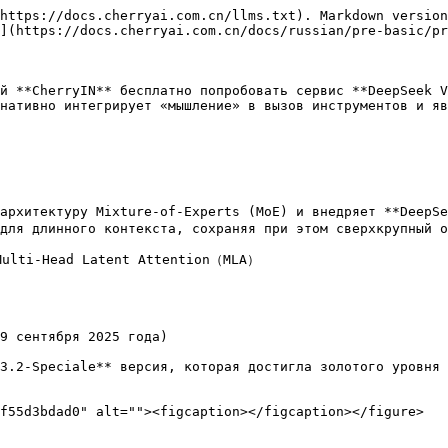
https://docs.cherryai.com.cn/llms.txt). Markdown version
](https://docs.cherryai.com.cn/docs/russian/pre-basic/pr
й **CherryIN** бесплатно попробовать сервис **DeepSeek V
нативно интегрирует «мышление» в вызов инструментов и яв
 архитектуру Mixture-of-Experts (MoE) и внедряет **DeepS
для длинного контекста, сохраняя при этом сверхкрупный о
ulti-Head Latent Attention（MLA）

9 сентября 2025 года)

3.2-Speciale** версия, которая достигла золотого уровня 
f55d3bdad0" alt=""><figcaption></figcaption></figure>
