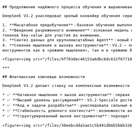
## Продолжение надёжного процесса обучения и выравниван
DeepSeek V3.2 унаследовал зрелый конвейер обучения сери
1. **Масштабное предобучение**：базовое обучение выполне
2. **Введение разреженного внимания**：основная модель и
токенов key-value для участия во внимании.

3. **Синтез данных для крупномасштабных Agent**：новый м
4. **Слияние мышления и вызова инструментов**：V3.2 — пе
инструментов как в «режиме мышления», так и в «режиме б
<figure><img src="/files/9f703dec46153a6dbc6dc632f07710
***

## Флагманские ключевые возможности

DeepSeek V3.2 делает ставку на комплексные возможности 
* ✅ **Нативное мышление + вызов инструментов**：первая 
* ✅ **Высший уровень рассуждений**：V3.2-Speciale достиг
* ✅ **Код и задачи разработки**：унаследовала сильные во
* ✅ **Стабильность длинного контекста**：возможности ана
* ✅ **Структурированный вызов инструментов**：подходит д
<figure><img src="/files/30eebcdda5ae1c5b491db6b5b6b326