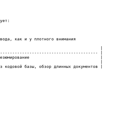
ует:

вода, как и у плотного внимания

                                         |

---------------------------------------- |

езюмирование                             |

                                         |

з кодовой базы, обзор длинных документов |
