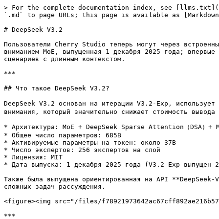
> For the complete documentation index, see [llms.txt](
`.md` to page URLs; this page is available as [Markdown
# DeepSeek V3.2

Пользователи Cherry Studio теперь могут через встроенны
вниманием MoE, выпущенная 1 декабря 2025 года; впервые 
сценариев с длинным контекстом.

***

## Что такое DeepSeek V3.2?

DeepSeek V3.2 основан на итерации V3.2-Exp, использует
внимания, который значительно снижает стоимость вывода 
* Архитектура: MoE + DeepSeek Sparse Attention（DSA）+ M
* Общее число параметров: 685B

* Активируемые параметры на токен: около 37B

* Число экспертов: 256 экспертов на слой

* Лицензия: MIT

* Дата выпуска: 1 декабря 2025 года (V3.2-Exp выпущен 2
Также была выпущена ориентированная на API **DeepSeek-V
сложных задач рассуждения.

<figure><img src="/files/f78921973642ac67cff892ae216b57
***
