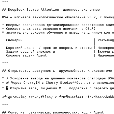
***

## DeepSeek Sparse Attention: длиннее, экономнее

DSA — ключевое технологическое обновление V3.2, с помощ
* Впервые реализовано детализированное разреженное вним
* Снижает сложность основного внимания с O(L²)

* значительно ускоряя обучение и вывод на длинном конте
| Сценарий                                   | Рекоменд
| ------------------------------------------ | --------
| Короткий диалог / простые вопросы и ответы | Непосред
| Задачи средней сложности                   | Включить
| Сложные задачи Agent                       | Мышление
***

## Открытость, доступность, дружелюбность к экосистеме

* ⚡ Ускорение вывода на длинном контексте благодаря DSA

* 💰 Через CherryIN в Cherry Studio**бесплатно использов
* 🖥️ Открытые веса, лицензия MIT, поддержка с первого д
<figure><img src="/files/1c1f20fb6aaf44150fb2dbae55b9bb
***

## Фокус на практических возможностях: код и Agent
