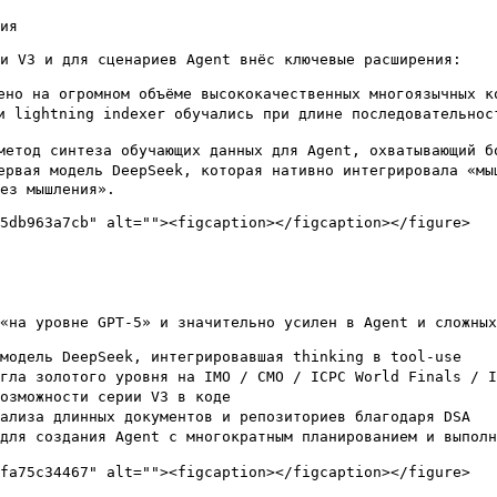
ия

и V3 и для сценариев Agent внёс ключевые расширения:

но на огромном объёме высококачественных многоязычных ко
 lightning indexer обучались при длине последовательност
етод синтеза обучающих данных для Agent, охватывающий бо
рвая модель DeepSeek, которая нативно интегрировала «мыш
ез мышления».

5db963a7cb" alt=""><figcaption></figcaption></figure>

«на уровне GPT-5» и значительно усилен в Agent и сложных
модель DeepSeek, интегрировавшая thinking в tool-use

ла золотого уровня на IMO / CMO / ICPC World Finals / IO
зможности серии V3 в коде

лиза длинных документов и репозиториев благодаря DSA

ля создания Agent с многократным планированием и выполне
fa75c34467" alt=""><figcaption></figcaption></figure>
