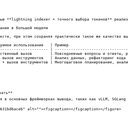
ью **lightning indexer + точного выбора токенов** реализ
ание в большой модели

ксте, при этом сохраняя практически такое же качество вы
уемое использование   | Пример                          
--------------------- | --------------------------------
ственный вызов        | Повседневные вопросы и ответы, р
 вызов инструментов   | Анализ данных, рефакторинг кода 
 + вызов инструментов | Многошаговое планирование, анали
ать**

ня в основных фреймворках вывода, таких как vLLM, SGLang

631bd6aceb" alt=""><figcaption></figcaption></figure>
