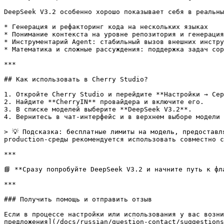
DeepSeek V3.2 особенно хорошо показывает себя в реальны
* Генерация и рефакторинг кода на нескольких языках

* Понимание контекста на уровне репозитория и генерация
* Инструментарий Agent: стабильный вызов внешних инстру
* Математика и сложные рассуждения: поддержка задач сор
***

## Как использовать в Cherry Studio?

1. Откройте Cherry Studio и перейдите **Настройки → Сер
2. Найдите **CherryIN** провайдера и включите его.

3. В списке моделей выберите **DeepSeek V3.2**.

4. Вернитесь в чат-интерфейс и в верхнем выборе модели 
> 💡 Подсказка: бесплатные лимиты на модель, предоставл
production-среды рекомендуется использовать совместно с
***

📘 **Сразу попробуйте DeepSeek V3.2 и начните путь к фл
***

### Получить помощь и отправить отзыв

Если в процессе настройки или использования у вас возни
предложения](/docs/russian/question-contact/suggestions