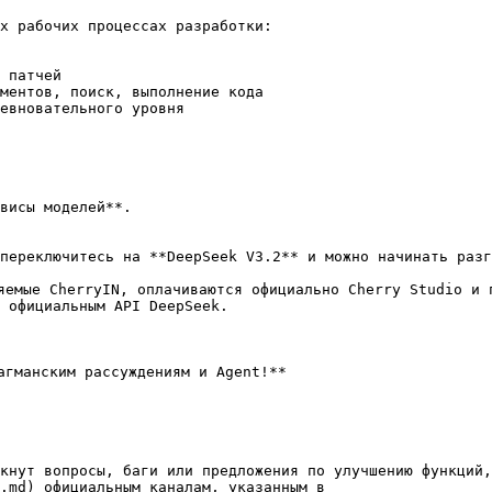
х рабочих процессах разработки:

 патчей

ментов, поиск, выполнение кода

евновательного уровня

висы моделей**.

переключитесь на **DeepSeek V3.2** и можно начинать разг
яемые CherryIN, оплачиваются официально Cherry Studio и 
 официальным API DeepSeek.

агманским рассуждениям и Agent!**

кнут вопросы, баги или предложения по улучшению функций,
.md) официальным каналам, указанным в
