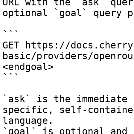
URL with the `ask` quer
optional `goal` query p
```

GET https://docs.cherry
basic/providers/openrou
<endgoal>

```

`ask` is the immediate 
specific, self-containe
language.

`goal` is optional and 