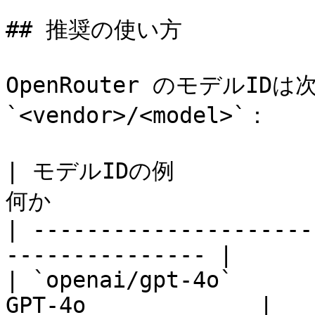
## 推奨の使い方

OpenRouter のモデルID
`<vendor>/<model>`：

| モデルIDの例           
何か                    
| ---------------------
--------------- |

| `openai/gpt-4o`      
GPT-4o             |
