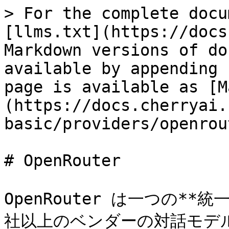
> For the complete docu
[llms.txt](https://docs
Markdown versions of do
available by appending 
page is available as [M
(https://docs.cherryai.
basic/providers/openrou
# OpenRouter

OpenRouter は一つの**
社以上のベンダーの対話モデル（G