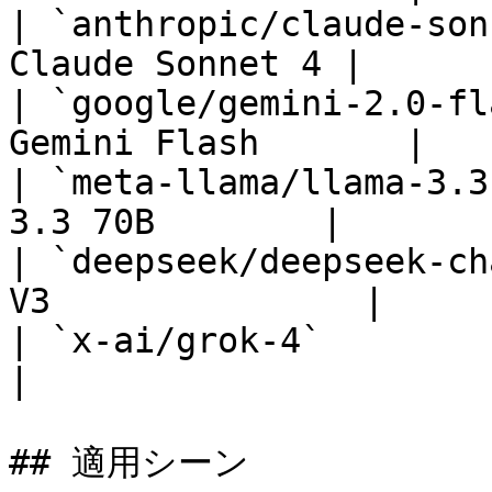
| `anthropic/claude-son
Claude Sonnet 4 |

| `google/gemini-2.0-fl
Gemini Flash       |

| `meta-llama/llama-3.3
3.3 70B        |

| `deepseek/deepseek-ch
V3               |

| `x-ai/grok-4`                
|

## 適用シーン
