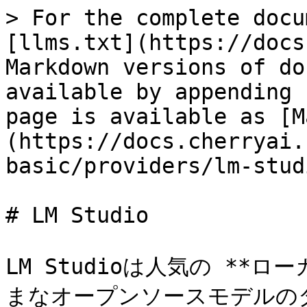
> For the complete docu
[llms.txt](https://docs
Markdown versions of do
available by appending 
page is available as [M
(https://docs.cherryai.
basic/providers/lm-stud
# LM Studio

LM Studioは人気の **
まなオープンソースモデルの