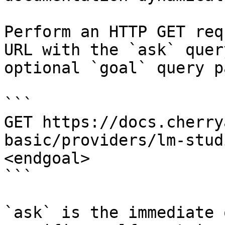
Perform an HTTP GET req
URL with the `ask` quer
optional `goal` query p
```

GET https://docs.cherry
basic/providers/lm-stud
<endgoal>

```

`ask` is the immediate 