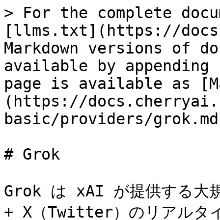
> For the complete docu
[llms.txt](https://docs
Markdown versions of do
available by appending 
page is available as [M
(https://docs.cherryai.
basic/providers/grok.md)
# Grok

Grok は xAI が提供す
+ X（Twitter）のリア