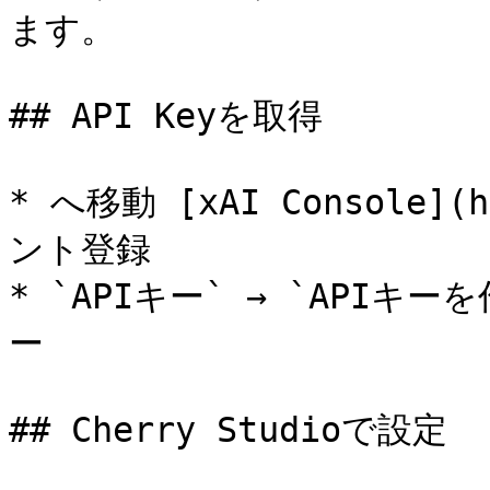
ます。

## API Keyを取得

* へ移動 [xAI Console](h
ント登録

* `APIキー` → `APIキー
ー

## Cherry Studioで設定
