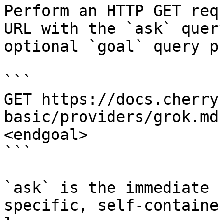
Perform an HTTP GET req
URL with the `ask` quer
optional `goal` query p
```

GET https://docs.cherry
basic/providers/grok.md
<endgoal>

```

`ask` is the immediate 
specific, self-containe