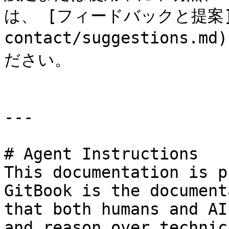
は、 [フィードバックと提案](/d
contact/suggestion
ださい。

---

# Agent Instructions

This documentation is p
GitBook is the document
that both humans and AI
and reason over technic