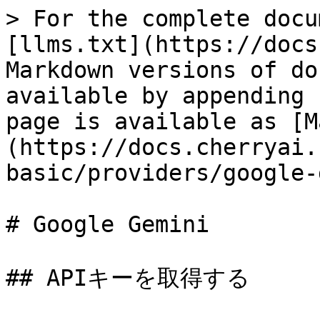
> For the complete docu
[llms.txt](https://docs
Markdown versions of do
available by appending 
page is available as [M
(https://docs.cherryai.
basic/providers/google-
# Google Gemini

## APIキーを取得する
