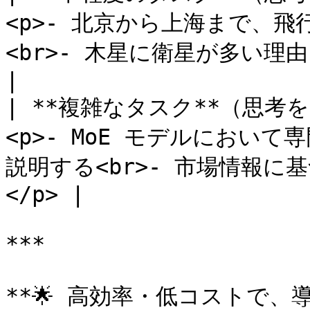
<p>- 北京から上海まで、
<br>- 木星に衛星が多い理由を説明する</p>  
|

| **複雑なタスク**（思考
<p>- MoE モデルにおい
説明する<br>- 市場情報に
</p> |

***

**🌟 高効率・低コストで、導