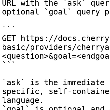
URL with the `ask` quer
optional `goal` query p
```

GET https://docs.cherry
basic/providers/cherrya
<question>&goal=<endgoal
```

`ask` is the immediate 
specific, self-containe
language.

`goal` is optional and 