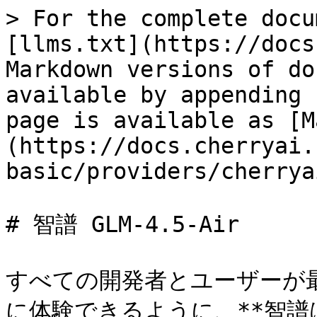
> For the complete docu
[llms.txt](https://docs
Markdown versions of do
available by appending 
page is available as [M
(https://docs.cherryai.
basic/providers/cherrya
# 智譜 GLM-4.5-Air

すべての開発者とユーザーが
に体験できるように、**智譜は 